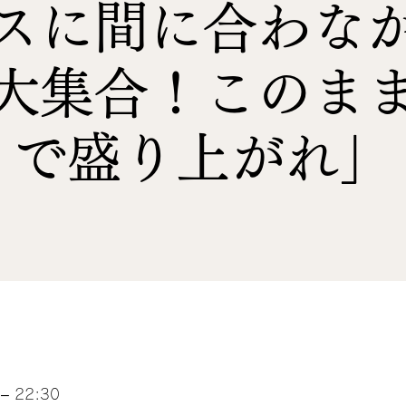
スに間に合わな
大集合！このま
で盛り上がれ」
– 22:30