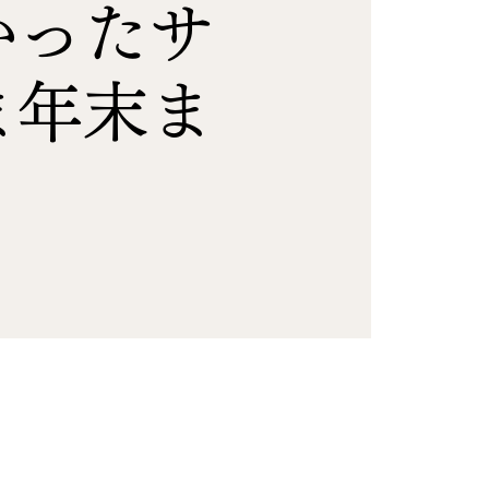
かったサ
ま年末ま