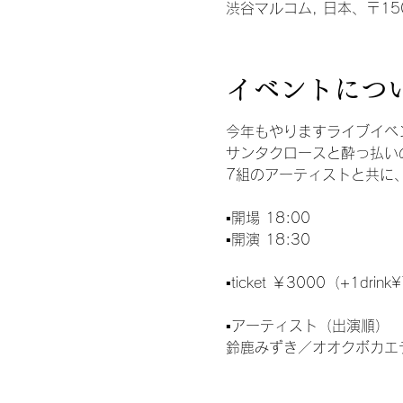
渋谷マルコム, 日本、〒15
イベントにつ
今年もやりますライブイベ
サンタクロースと酔っ払い
7組のアーティストと共に
▪️開場 18:00
▪️開演 18:30
▪️ticket ￥3000（+1drin
▪️アーティスト（出演順）
鈴鹿みずき／オオクボカエデ／r