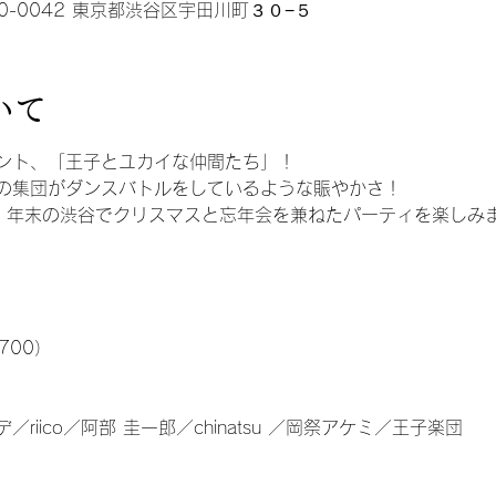
0-0042 東京都渋谷区宇田川町３０−５
いて
ント、「王子とユカイな仲間たち」！
の集団がダンスバトルをしているような賑やかさ！
、年末の渋谷でクリスマスと忘年会を兼ねたパーティを楽しみ
k¥700）
iico／阿部 圭一郎／chinatsu ／岡祭アケミ／王子楽団