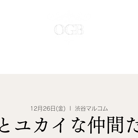
Home
Blog
Reservation
Other
12月26日(金)
  |  
渋谷マルコム
とユカイな仲間