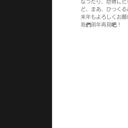
なったり、肋骨にヒ
ど、まあ、ひっくる
来年もよろしくお願
我們明年再見吧！