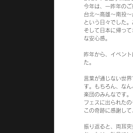
今年は、一昨年のご
台北〜高雄〜南投〜
という日々でした。
そして日本に帰って
な安心感。
昨年から、イベント
た。
言葉が通じない世界
す。もちろん、なん
楽団のみんなです。
フェスに出られたの
この奇跡に感謝して
振り返ると、両耳突