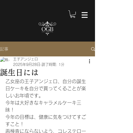
記事
王子アンジェロ
2025年9月28日
読了時間: 1分
誕生日には
乙女座の王子アンジェロ、自分の誕生
日ケーキを自分で買ってくることが楽
しいお年頃です。
今年は大好きなキャラメルケーキ三
昧！
今年の目標は、健康に気をつけてすご
すこと！
再検査にならないよう、コレステロー