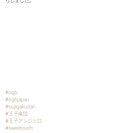
りしました。
#ogb
#ogbjapan
#oujigakudan
#王子楽団
#王子アンジェロ
#sweettooth